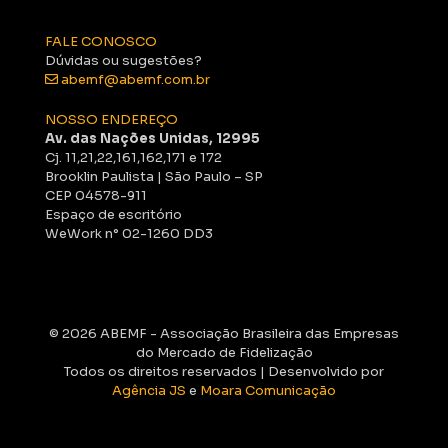
FALE CONOSCO
Dúvidas ou sugestões?
abemf@abemf.com.br
NOSSO ENDEREÇO
Av. das Nações Unidas, 12995
Cj. 11,21,22,161,162,171 e 172
Brooklin Paulista | São Paulo – SP
CEP 04578-911
Espaço de escritório
WeWork n° 02-1260 DD3
© 2026 ABEMF - Associação Brasileira das Empresas
do Mercado de Fidelização
Todos os direitos reservados | Desenvolvido por
Agência JS
e
Moara Comunicação