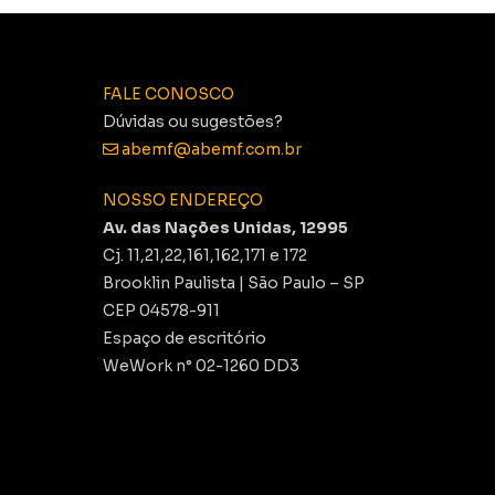
FALE CONOSCO
Dúvidas ou sugestões?
abemf@abemf.com.br
NOSSO ENDEREÇO
Av. das Nações Unidas, 12995
Cj. 11,21,22,161,162,171 e 172
Brooklin Paulista | São Paulo – SP
CEP 04578-911
Espaço de escritório
WeWork n° 02-1260 DD3