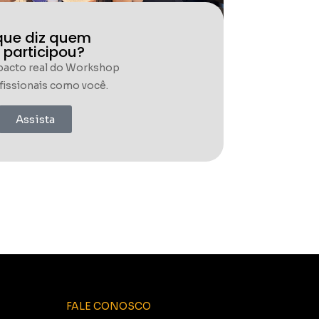
que diz quem
 participou?
pacto real do Workshop
issionais como você.
Assista
FALE CONOSCO