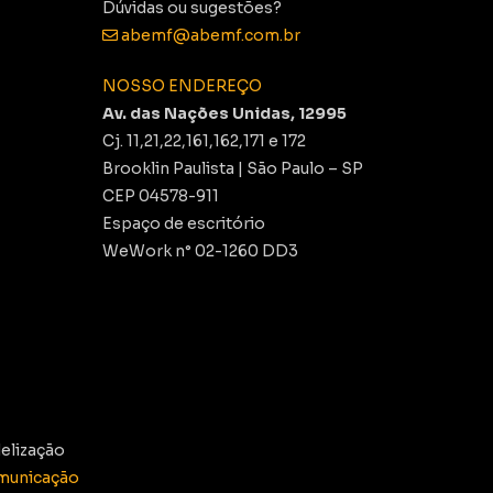
Dúvidas ou sugestões?
abemf@abemf.com.br
NOSSO ENDEREÇO
Av. das Nações Unidas, 12995
Cj. 11,21,22,161,162,171 e 172
Brooklin Paulista | São Paulo – SP
CEP 04578-911
Espaço de escritório
WeWork n° 02-1260 DD3
elização
municação