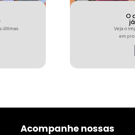
O 
y
já
s últimas
Veja o im
em prof
Acompanhe nossas