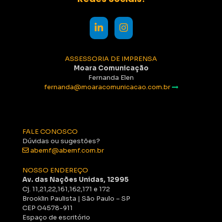
ASSESSORIA DE IMPRENSA
Moara Comunicação
Fernanda Elen
fernanda@moaracomunicacao.com.br
FALE CONOSCO
Dúvidas ou sugestões?
abemf@abemf.com.br
NOSSO ENDEREÇO
Av. das Nações Unidas, 12995
Cj. 11,21,22,161,162,171 e 172
Brooklin Paulista | São Paulo – SP
CEP 04578-911
Espaço de escritório