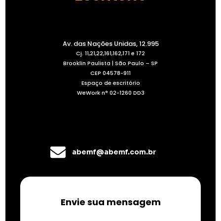
Av. das Nações Unidas, 12.995
Cj. 11,21,22,161,162,171 e 172
Brooklin Paulista | São Paulo – SP
CEP 04578-911
Espaço de escritório
WeWork n° 02-1260 DD3
abemf@abemf.com.br
Envie sua mensagem