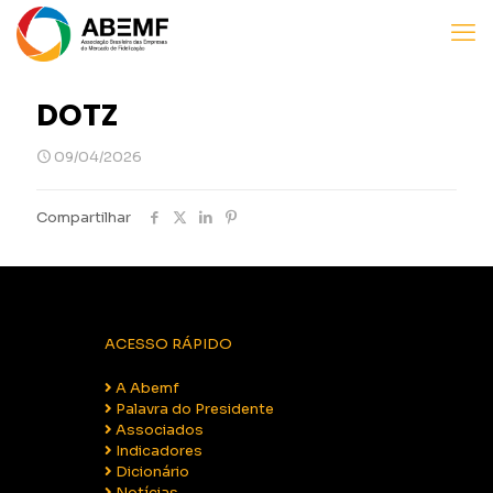
DOTZ
09/04/2026
Compartilhar
ACESSO RÁPIDO
A Abemf
Palavra do Presidente
Associados
Indicadores
Dicionário
Notícias