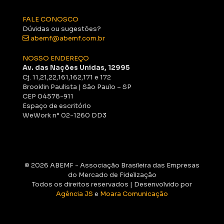
FALE CONOSCO
Dúvidas ou sugestões?
abemf@abemf.com.br
NOSSO ENDEREÇO
Av. das Nações Unidas, 12995
Cj. 11,21,22,161,162,171 e 172
Brooklin Paulista | São Paulo – SP
CEP 04578-911
Espaço de escritório
WeWork n° 02-1260 DD3
© 2026 ABEMF - Associação Brasileira das Empresas
do Mercado de Fidelização
Todos os direitos reservados | Desenvolvido por
Agência JS
e
Moara Comunicação