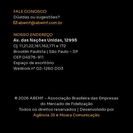
FALE CONOSCO
Dúvidas ou sugestões?
abemf@abemf.com.br
NOSSO ENDEREÇO
Av. das Nações Unidas, 12995
Cj. 11,21,22,161,162,171 e 172
Brooklin Paulista | São Paulo – SP
CEP 04578-911
Espaço de escritório
WeWork n° 02-1260 DD3
© 2026 ABEMF - Associação Brasileira das Empresas
do Mercado de Fidelização
Todos os direitos reservados | Desenvolvido por
Agência JS
e
Moara Comunicação