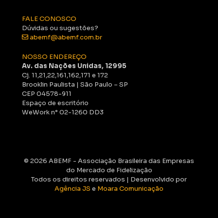
FALE CONOSCO
Dúvidas ou sugestões?
abemf@abemf.com.br
NOSSO ENDEREÇO
Av. das Nações Unidas, 12995
Cj. 11,21,22,161,162,171 e 172
Brooklin Paulista | São Paulo – SP
CEP 04578-911
Espaço de escritório
WeWork n° 02-1260 DD3
© 2026 ABEMF - Associação Brasileira das Empresas
do Mercado de Fidelização
Todos os direitos reservados | Desenvolvido por
Agência JS
e
Moara Comunicação