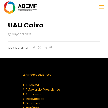
UAU Caixa
09/04/2026
Compartilhar
ACESSO RÁPIDO
A Abemf
Palavra do Presidente
Associados
Indicadores
Dicionário
Notícias