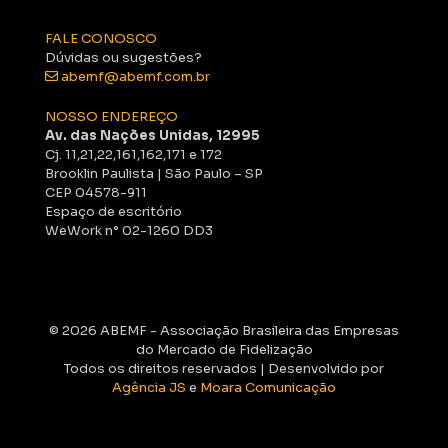
FALE CONOSCO
Dúvidas ou sugestões?
abemf@abemf.com.br
NOSSO ENDEREÇO
Av. das Nações Unidas, 12995
Cj. 11,21,22,161,162,171 e 172
Brooklin Paulista | São Paulo – SP
CEP 04578-911
Espaço de escritório
WeWork n° 02-1260 DD3
© 2026 ABEMF - Associação Brasileira das Empresas
do Mercado de Fidelização
Todos os direitos reservados | Desenvolvido por
Agência JS
e
Moara Comunicação