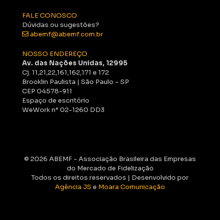
FALE CONOSCO
Dúvidas ou sugestões?
abemf@abemf.com.br
NOSSO ENDEREÇO
Av. das Nações Unidas, 12995
Cj. 11,21,22,161,162,171 e 172
Brooklin Paulista | São Paulo – SP
CEP 04578-911
Espaço de escritório
WeWork n° 02-1260 DD3
© 2026 ABEMF - Associação Brasileira das Empresas
do Mercado de Fidelização
Todos os direitos reservados | Desenvolvido por
Agência JS
e
Moara Comunicação