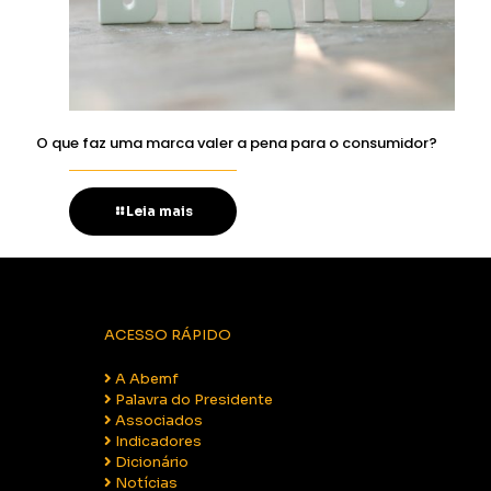
O que faz uma marca valer a pena para o consumidor?
Leia mais
ACESSO RÁPIDO
A Abemf
Palavra do Presidente
Associados
Indicadores
Dicionário
Notícias