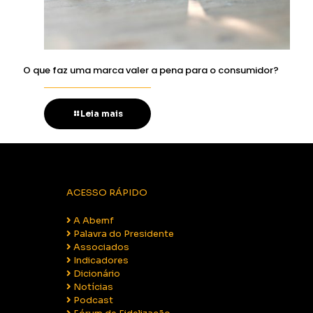
O que faz uma marca valer a pena para o consumidor?
Leia mais
ACESSO RÁPIDO
A Abemf
Palavra do Presidente
Associados
Indicadores
Dicionário
Notícias
Podcast